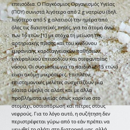
επεισόδια. Ο Παγκόσμιος Οργανισμός Υγείας
(ΠΟΥ) συνιστά λιγότερο από 2 g νατρίου (δηλ.
λιγότερο από 5 g αλατιού) την ημέρα από
όλες τις διαιτητικές πηγές, για τα άτομα άνω
των 16 ετών [1] με στόχο τη μείωση της
αρτηριακής πίεσης και του κινδύνου
εμφάνισης καρδιαγγειακών παθήσεων,
εγκεφαλικού επεισοδίου και στεφανιαίας
νόσου. Οι συστάσεις για τα παιδιά (2-15 ετών)
είναι ακόμη μικρότερες. Επιπλέον,
επιστημονικές μελέτες συσχετίζουν μία
δίαιτα υψηλή σε αλάτι και με άλλα
προβλήματα υγείας όπως καρκίνο στο
στομάχι, οστεοπόρωση και πέτρες στους
νεφρούς. Για το λόγο αυτό, η συζήτηση δεν
περιστρέφεται γύρω από το εάν πρέπει να
μειωθεί το αλάτι στη διατροφή μας, αλλά