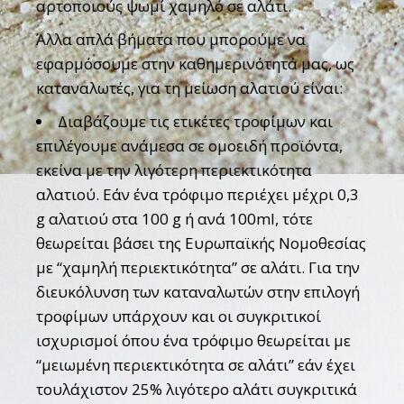
αρτοποιούς ψωμί χαμηλό σε αλάτι.
Άλλα απλά βήματα που μπορούμε να
εφαρμόσουμε στην καθημερινότητά μας, ως
καταναλωτές, για τη μείωση αλατιού είναι:
Διαβάζουμε τις ετικέτες τροφίμων και
επιλέγουμε ανάμεσα σε ομοειδή προϊόντα,
εκείνα με την λιγότερη περιεκτικότητα
αλατιού. Εάν ένα τρόφιμο περιέχει μέχρι 0,3
g αλατιού στα 100 g ή ανά 100ml, τότε
θεωρείται βάσει της Ευρωπαϊκής Νομοθεσίας
με “χαμηλή περιεκτικότητα” σε αλάτι. Για την
διευκόλυνση των καταναλωτών στην επιλογή
τροφίμων υπάρχουν και οι συγκριτικοί
ισχυρισμοί όπου ένα τρόφιμο θεωρείται με
“μειωμένη περιεκτικότητα σε αλάτι” εάν έχει
τουλάχιστον 25% λιγότερο αλάτι συγκριτικά