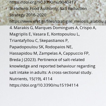
https://doi.org/10.3390/nu9040417
Hellenic Food Authority. Salt Reduction
Strategy 2016-2020
https://www.efet.gr/files/stratigiki_meiosis_alatiou.
Marakis G, Marques Domingues A, Crispo A,
Magriplis E, Vasara E, Kontopoulou L,
Triantafyllou C, Skepastianos P,
Papadopoulou SK, Rodopaios NE,
Hassapidou M, Zampelas A, Cappuccio FP,
Breda J (2023). Pertinence of salt-related
knowledge and reported behaviour regarding
salt intake in adults: A cross-sectional study.
Nutrients, 15(19), 4114
https://doi.org/10.3390/nu15194114