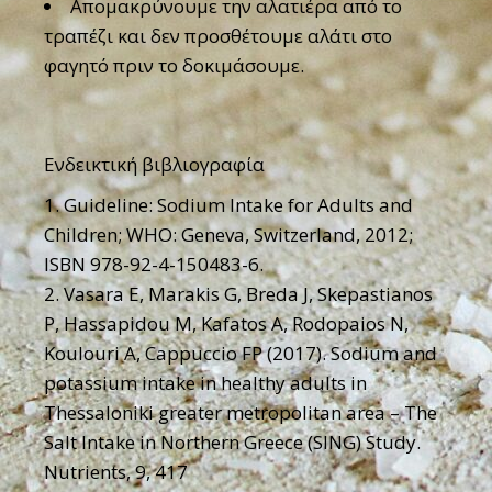
Απομακρύνουμε την αλατιέρα από το
τραπέζι και δεν προσθέτουμε αλάτι στο
φαγητό πριν το δοκιμάσουμε.
Ενδεικτική βιβλιογραφία
Guideline: Sodium Intake for Adults and
Children; WHO: Geneva, Switzerland, 2012;
ISBN 978-92-4-150483-6.
Vasara E, Marakis G, Breda J, Skepastianos
P, Hassapidou M, Kafatos A, Rodopaios N,
Koulouri A, Cappuccio FP (2017). Sodium and
potassium intake in healthy adults in
Thessaloniki greater metropolitan area – The
Salt Intake in Northern Greece (SING) Study.
Nutrients, 9, 417