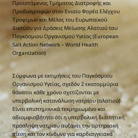
Προϊστάμενος Τμήματος Διατροφής και
Προδιαγραφών στον Ενιαίο Φορέα Ελέγχου
Τροφίμων και Μέλος του Ευρωπαϊκού
Δικτύου για Δράσεις Μείωσης Αλατιού του
Παγκόσμιου Οργανισμού Υγείας (European
Salt Action Network – World Health
Organization)
Σύμφωνα με εκτιμήσεις του Παγκόσμιου
Οργανισμού Υγείας, σχεδόν 2 εκατομμύρια
θάνατοι κάθε χρόνο σχετίζονται με
υπερβολική κατανάλωση νατρίου (αλατιού).
Είναι επιστημονικά τεκμηριωμένο και
αδιαμφισβήτητο ότι η υπερβολική διαιτητική
πρόσληψη νατρίου αυξάνει την αρτηριακή
πίεση και τον κίνδυνο για καρδιαγγειακά