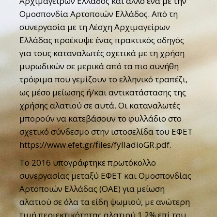
Αρχιμαγείρων Ελλάδος και άλλο ένα με την
Ομοσπονδία Αρτοποιών Ελλάδος. Από τη
συνεργασία με τη Λέσχη Αρχιμαγείρων
Ελλάδας προέκυψε ένας πρακτικός οδηγός
για τους καταναλωτές σχετικά με τη χρήση
μυρωδικών σε μερικά από τα πιο συνήθη
τρόφιμα που γεμίζουν το ελληνικό τραπέζι,
ως μέσο μείωσης ή/και αντικατάστασης της
χρήσης αλατιού σε αυτά. Οι καταναλωτές
μπορούν να κατεβάσουν το φυλλάδιο στο
σχετικό σύνδεσμο στην ιστοσελίδα του ΕΦΕΤ
https://www.efet.gr/files/fylladioGR.pdf
.
Το 2016 υπογράφτηκε πρωτόκολλο
συνεργασίας μεταξύ ΕΦΕΤ και Ομοσπονδίας
Αρτοποιών Ελλάδας (ΟΑΕ) για μείωση
αλατιού σε όλα τα είδη ψωμιού, με ανώτερη
τιμή περιεκτικότητας αλατιού 1,2% επί του