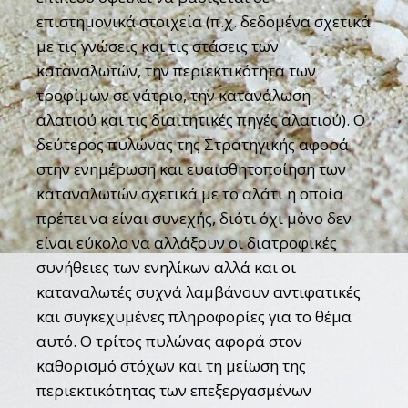
επιστημονικά στοιχεία (π.χ. δεδομένα σχετικά
με τις γνώσεις και τις στάσεις των
καταναλωτών, την περιεκτικότητα των
τροφίμων σε νάτριο, την κατανάλωση
αλατιού και τις διαιτητικές πηγές αλατιού). Ο
δεύτερος πυλώνας της Στρατηγικής αφορά
στην ενημέρωση και ευαισθητοποίηση των
καταναλωτών σχετικά με το αλάτι η οποία
πρέπει να είναι συνεχής, διότι όχι μόνο δεν
είναι εύκολο να αλλάξουν οι διατροφικές
συνήθειες των ενηλίκων αλλά και οι
καταναλωτές συχνά λαμβάνουν αντιφατικές
και συγκεχυμένες πληροφορίες για το θέμα
αυτό. Ο τρίτος πυλώνας αφορά στον
καθορισμό στόχων και τη μείωση της
περιεκτικότητας των επεξεργασμένων