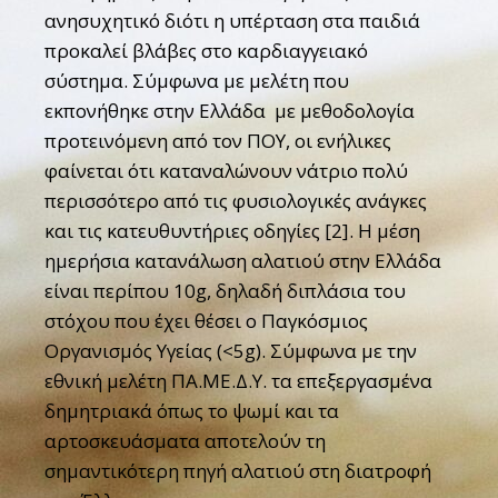
ανησυχητικό διότι η υπέρταση στα παιδιά
προκαλεί βλάβες στο καρδιαγγειακό
σύστημα. Σύμφωνα με μελέτη που
εκπονήθηκε στην Ελλάδα με μεθοδολογία
προτεινόμενη από τον ΠΟΥ, οι ενήλικες
φαίνεται ότι καταναλώνουν νάτριο πολύ
περισσότερο από τις φυσιολογικές ανάγκες
και τις κατευθυντήριες οδηγίες [2]. Η μέση
ημερήσια κατανάλωση αλατιού στην Ελλάδα
είναι περίπου 10g, δηλαδή διπλάσια του
στόχου που έχει θέσει ο Παγκόσμιος
Οργανισμός Υγείας (<5g). Σύμφωνα με την
εθνική μελέτη ΠΑ.ΜΕ.Δ.Υ. τα επεξεργασμένα
δημητριακά όπως το ψωμί και τα
αρτοσκευάσματα αποτελούν τη
σημαντικότερη πηγή αλατιού στη διατροφή