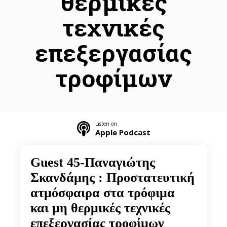
θερμικές
τεχνικές
επεξεργασίας
τροφίμων
Listen on
Apple Podcast
Guest 45-Παναγιώτης
Listen on
Spotify
Σκανδάμης : Προστατευτική
ατμόσφαιρα στα τρόφιμα
και μη θερμικές τεχνικές
επεξεργασίας τροφίμων