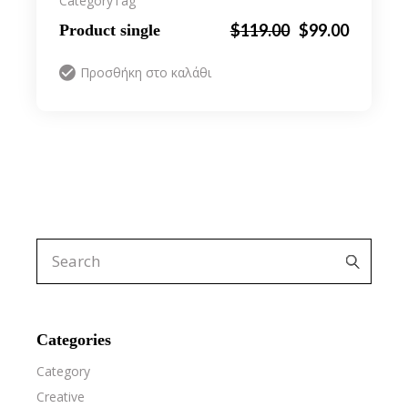
Category
Tag
Original
Η
$
119.00
$
99.00
Product single
price
τρέχουσα
was:
τιμή
Προσθήκη στο καλάθι
$119.00.
είναι:
$99.00.
Search
for:
Categories
Category
Creative